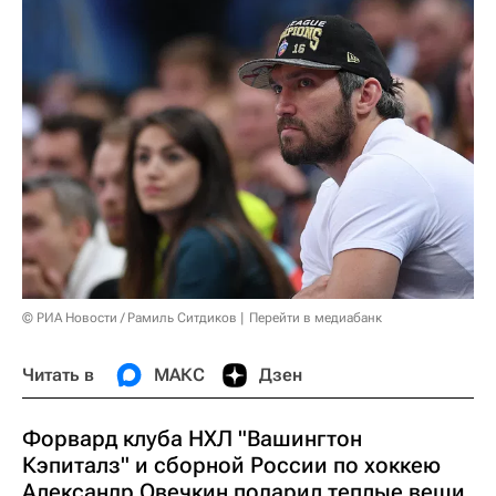
© РИА Новости / Рамиль Ситдиков
Перейти в медиабанк
Читать в
МАКС
Дзен
Форвард клуба НХЛ "Вашингтон
Кэпиталз" и сборной России по хоккею
Александр Овечкин подарил теплые вещи