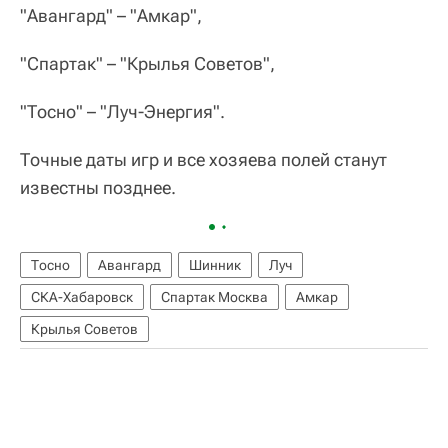
"Авангард" – "Амкар",
"Спартак" – "Крылья Советов",
"Тосно" – "Луч-Энергия".
Точные даты игр и все хозяева полей станут
известны позднее.
Тосно
Авангард
Шинник
Луч
СКА-Хабаровск
Спартак Москва
Амкар
Крылья Советов