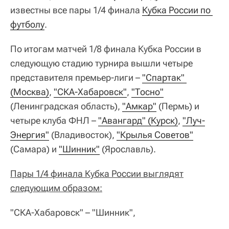
известны все пары 1/4 финала
Кубка России по 
футболу
.
По итогам матчей 1/8 финала Кубка России в
следующую стадию турнира вышли четыре
представителя премьер-лиги –
"Спартак" 
(Москва)
,
"СКА-Хабаровск"
,
"Тосно"
(Ленинградская область),
"Амкар"
(Пермь) и
четыре клуба ФНЛ –
"Авангард" (Курск)
,
"Луч-
Энергия"
(Владивосток),
"Крылья Советов"
(Самара) и
"Шинник"
(Ярославль).
Пары 1/4 финала Кубка России выглядят
следующим образом:
"СКА-Хабаровск" – "Шинник",