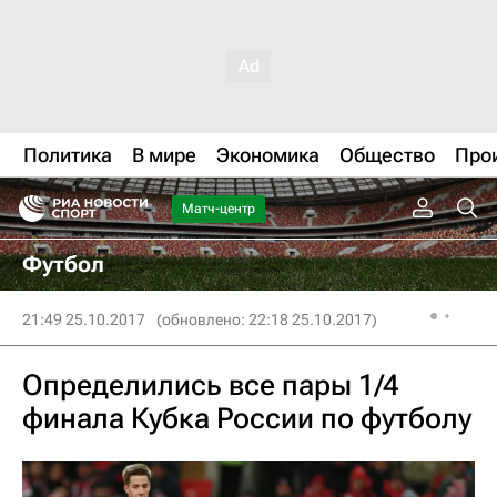
Политика
В мире
Экономика
Общество
Про
Матч-центр
Футбол
21:49 25.10.2017
(обновлено: 22:18 25.10.2017)
Определились все пары 1/4
финала Кубка России по футболу