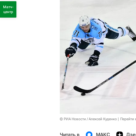
Матч-
центр
© РИА Новости / Алексей Куденко
Перейти 
Читать в
МАКС
Дзе