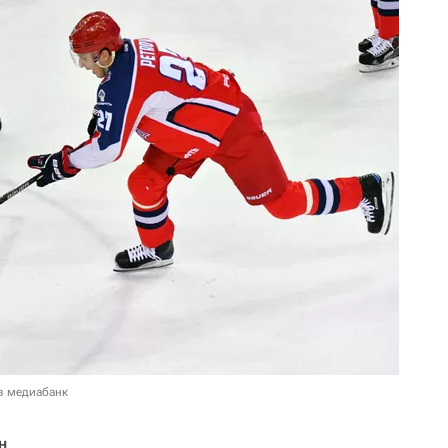
в медиабанк
н