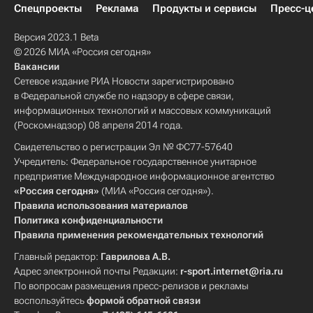
Спецпроекты
Реклама
Продукты и сервисы
Пресс-ц
Версия 2023.1 Beta
© 2026 МИА «Россия сегодня»
Вакансии
Сетевое издание РИА Новости зарегистрировано
в Федеральной службе по надзору в сфере связи,
информационных технологий и массовых коммуникаций
(Роскомнадзор) 08 апреля 2014 года.
Свидетельство о регистрации Эл № ФС77-57640
Учредитель: Федеральное государственное унитарное
предприятие Международное информационное агентство
«Россия сегодня»
(МИА «Россия сегодня»).
Правила использования материалов
Политика конфиденциальности
Правила применения рекомендательных технологий
Главный редактор:
Гаврилова А.В.
Адрес электронной почты Редакции:
r-sport.internet@ria.ru
По вопросам размещения пресс-релизов и рекламы
воспользуйтесь
формой обратной связи