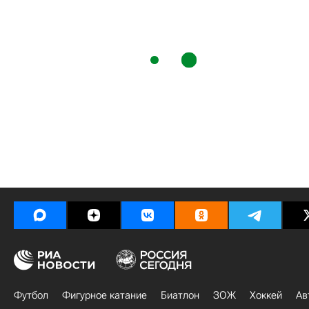
Футбол
Фигурное катание
Биатлон
ЗОЖ
Хоккей
Ав