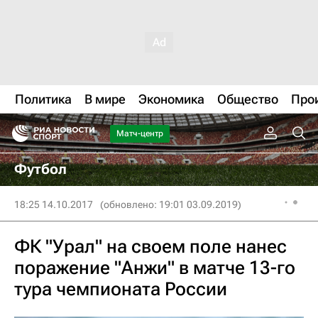
Политика
В мире
Экономика
Общество
Про
Матч-центр
Футбол
18:25 14.10.2017
(обновлено: 19:01 03.09.2019)
ФК "Урал" на своем поле нанес
поражение "Анжи" в матче 13-го
тура чемпионата России