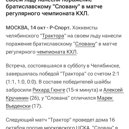
братиславскому "Словану" в матче
регулярного чемпионата КХЛ.
МОСКВА, 14 окт - Р-Спорт.
Хоккеисты
челябинского "
Трактора
" на своем льду нанесли
поражение братиславскому "
Словану
" в матче
регулярного
чемпионата КХЛ
.
Встреча, состоявшаяся в субботу в Челябинске,
завершилась победой "Трактора" со счетом 2:1
(1:1, 1:0, 0:0). В составе победителей шайбы
забросили
Рихард Гюнге
(15-я минута) и
Алексей 
Кручинин
(26), у "Слована" отличился
Марек 
Вьеденски
(17).
Следующий матч "Трактор" проведет дома 16
октября против
московского ЦСКА
. "Слован" в