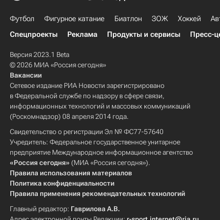
Футбол
Фигурное катание
Биатлон
ЗОЖ
Хоккей
Ав
Спецпроекты
Реклама
Продукты и сервисы
Пресс-ц
Версия 2023.1 Beta
© 2026 МИА «Россия сегодня»
Вакансии
Сетевое издание РИА Новости зарегистрировано
в Федеральной службе по надзору в сфере связи,
информационных технологий и массовых коммуникаций
(Роскомнадзор) 08 апреля 2014 года.
Свидетельство о регистрации Эл № ФС77-57640
Учредитель: Федеральное государственное унитарное
предприятие Международное информационное агентство
«Россия сегодня»
(МИА «Россия сегодня»).
Правила использования материалов
Политика конфиденциальности
Правила применения рекомендательных технологий
Главный редактор:
Гаврилова А.В.
Адрес электронной почты Редакции:
r-sport.internet@ria.ru