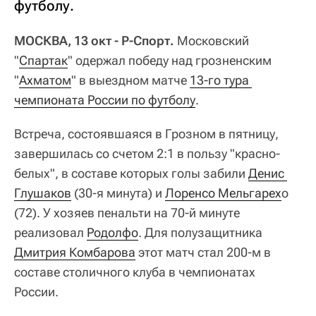
футболу.
МОСКВА, 13 окт - Р-Спорт.
Московский
"
Спартак
" одержал победу над грозненским
"
Ахматом
" в выездном матче
13-го тура 
чемпионата России по футболу
.
Встреча, состоявшаяся в Грозном в пятницу,
завершилась со счетом 2:1 в пользу "красно-
белых", в составе которых голы забили
Денис 
Глушаков
(30-я минута) и
Лоренсо Мельгарех
о
(72). У хозяев пенальти на 70-й минуте
реализовал
Родолфо
. Для полузащитника
Дмитрия Комбарова
этот матч стал 200-м в
составе столичного клуба в чемпионатах
России.