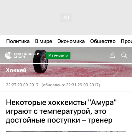
Политика
В мире
Экономика
Общество
Про
Матч-центр
Хоккей
22:27 29.09.2017
(обновлено: 22:31 29.09.2017)
Некоторые хоккеисты "Амура"
играют с температурой, это
достойные поступки – тренер