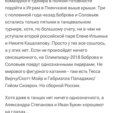
командного турнира в полной готовности
подойти к Играм в Пхенчхане выше крыши. Три
с половиной года назад Боброва и Соловьев
остались только пятыми в танцевальном
турнире, хотя, по большому счету, ни в чем не
уступали второй российской паре Елене Ильиных
и Никите Кацалапову. Просто у тех все сошлось,
а у этих нет. Если не произойдет ничего
сенсационного, на Олимпиаду-2018 Боброва и
Соловьев поедут однозначными лидерами. Не
мирового фигурного катания - там есть Тесса
Вирчу/Скотт Мойр и Габриэлла Пападакис/
Гийом Сизерон. Но сборной России.
Хотя даже в танцах нет ничего однозначного, а
Александра Степанова и Иван Букин хорошеют
на глазах…