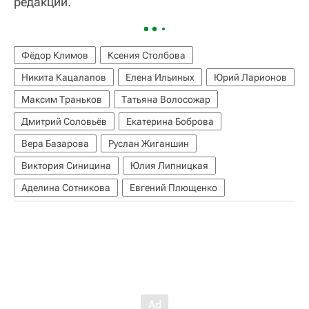
редакции.
Фёдор Климов
Ксения Столбова
Никита Кацалапов
Елена Ильиных
Юрий Ларионов
Максим Траньков
Татьяна Волосожар
Дмитрий Соловьёв
Екатерина Боброва
Вера Базарова
Руслан Жиганшин
Виктория Синицина
Юлия Липницкая
Аделина Сотникова
Евгений Плющенко