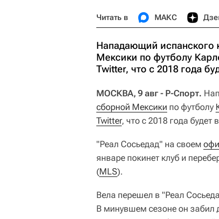
Читать в
МАКС
Дзе
Нападающий испанского к
Мексики по футболу Карл
Twitter, что с 2018 года б
МОСКВА, 9 авг - Р-Спорт.
Нап
сборной Мексики
по футболу
Twitter
, что с 2018 года будет 
"Реал Сосьедад" на своем
офи
январе покинет клуб и переб
(
MLS
).
Вела перешел в "Реал Сосьеда
В минувшем сезоне он забил д