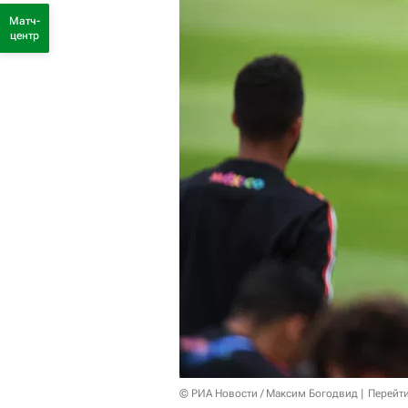
Матч-
центр
© РИА Новости / Максим Богодвид
Перейт