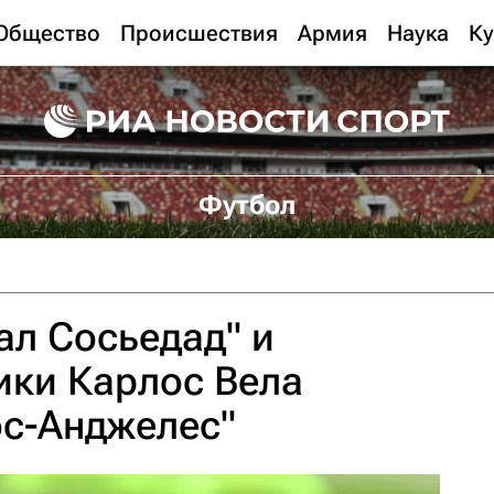
Общество
Происшествия
Армия
Наука
Ку
Футбол
ал Сосьедад" и
ики Карлос Вела
ос-Анджелес"