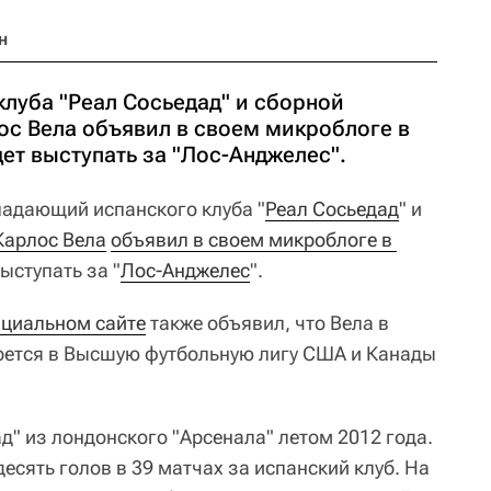
н
луба "Реал Сосьедад" и сборной
ос Вела объявил в своем микроблоге в
удет выступать за "Лос-Анджелес".
адающий испанского клуба "
Реал Сосьедад
" и
Карлос Вела
объявил в своем микроблоге в 
выступать за "
Лос-Анджелес
".
циальном сайте
также объявил, что Вела в
ерется в Высшую футбольную лигу США и Канады
д" из лондонского "Арсенала" летом 2012 года.
есять голов в 39 матчах за испанский клуб. На