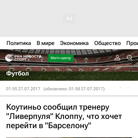
Политика
В мире
Экономика
Общество
Про
Матч-центр
Футбол
01:55 27.07.2017
(обновлено: 01:58 27.07.2017)
Коутиньо сообщил тренеру
"Ливерпуля" Клоппу, что хочет
перейти в "Барселону"