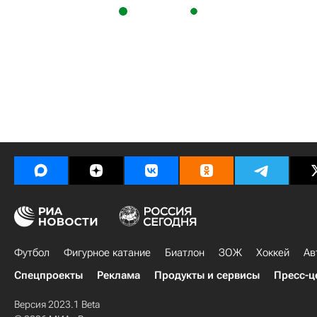
Футбол
Фигурное катание
Биатлон
ЗОЖ
Хоккей
Ав
Спецпроекты
Реклама
Продукты и сервисы
Пресс-ц
Версия 2023.1 Beta