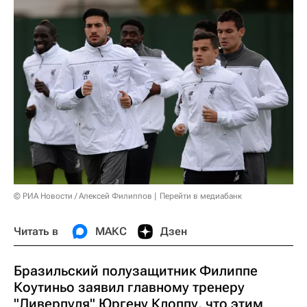
© РИА Новости / Алексей Филиппов
Перейти в медиабанк
Читать в
МАКС
Дзен
Бразильский полузащитник Филиппе
Коутиньо заявил главному тренеру
"Ливерпуля" Юргену Клоппу, что этим