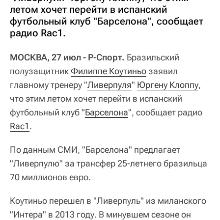
летом хочет перейти в испанский
футбольный клуб "Барселона", сообщает
радио Rac1.
МОСКВА, 27 июл - Р-Спорт.
Бразильский
полузащитник
Филиппе Коутиньо
заявил
главному тренеру "
Ливерпуля
"
Юргену Клоппу
,
что этим летом хочет перейти в испанский
футбольный клуб "
Барселона
", сообщает радио
Rac1
.
По данным СМИ, "Барселона" предлагает
"Ливерпулю" за трансфер 25-летнего бразильца
70 миллионов евро.
Коутиньо перешел в "Ливерпуль" из миланского
"Интера" в 2013 году. В минувшем сезоне он