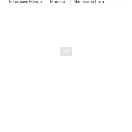
Бенжамен Менди
Монако
Манчестер Сити