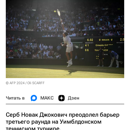
© AFP 2024 / Oli SCARFF
Читать в
МАКС
Дзен
Серб Новак Джокович преодолел барьер
третьего раунда на Уимблдонском
теннисном турнире.