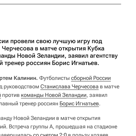
ии провели свою лучшую игру под
 Черчесова в матче открытия Кубка
анды Новой Зеландии, заявил агентству
й тренер россиян Борис Игнатьев.
Артем Калинин.
Футболисты
сборной России
од руководством
Станислава Черчесова
в матче
й
против
команды Новой Зеландии
, заявил
главный тренер россиян
Борис Игнатьев
.
анду Новой Зеландии в матче открытия
й. Встреча группы А, прошедшая на стадионе
, завершилась
со счетом 2:0
в пользу хозяев