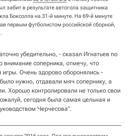
ыл забит в результате автогола защитника
ла Боксолла на 31-й минуте. На 69-й минуте
тав первым футболистом российской сборной,
.
точно убедительно, - сказал Игнатьев по
о внимание соперника, отмечу, что
 игры. Очень здорово оборонялись -
было нужно, отдавали мяч сопернику, а
ли. Хорошо контролировали не только свои
 Пожалуй, сегодня была самая цельная и
руководством Черчесова".
 августе 2016 года. Под его руководством