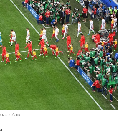
в медиабанк
н