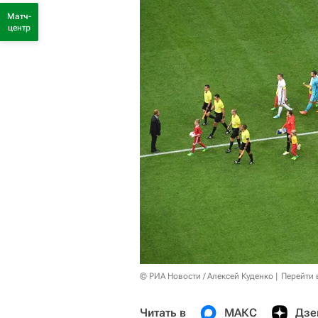
Матч-
центр
© РИА Новости / Алексей Куденко
Перейти 
Читать в
МАКС
Дзе