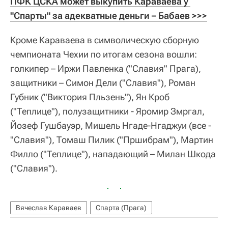
ПФК ЦСКА может выкупить Караваева у 
"Спарты" за адекватные деньги – Бабаев >>>
Кроме Караваева в символическую сборную
чемпионата Чехии по итогам сезона вошли:
голкипер – Иржи Павленка ("Славия" Прага),
защитники – Симон Дели ("Славия"), Роман
Губник ("Виктория Пльзень"), Ян Кроб
("Теплице"), полузащитники - Яромир Змргал,
Йозеф Гушбауэр, Мишель Нгаде-Нгаджуи (все -
"Славия"), Томаш Пилик ("Пршибрам"), Мартин
Филло ("Теплице"), нападающий – Милан Шкода
("Славия").
Вячеслав Караваев
Спарта (Прага)