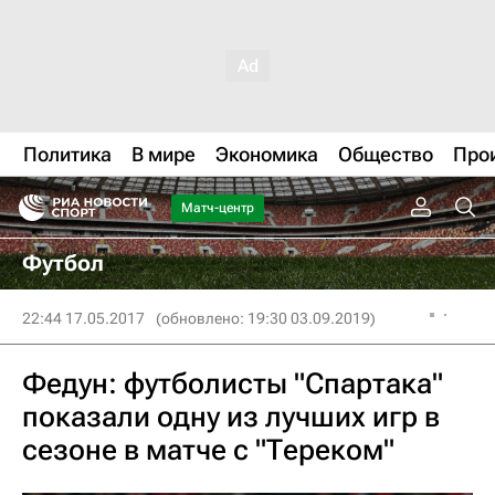
Политика
В мире
Экономика
Общество
Про
Матч-центр
Футбол
22:44 17.05.2017
(обновлено: 19:30 03.09.2019)
Федун: футболисты "Спартака"
показали одну из лучших игр в
сезоне в матче с "Тереком"