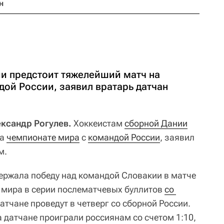
н
и предстоит тяжелейший матч на
дой России, заявил вратарь датчан
ександр Рогулев.
Хоккеистам
сборной Дании
на
чемпионате мира
c
командой России
, заявил
м.
ержала победу над командой Словакии в матче
 мира в серии послематчевых буллитов
со 
атчане проведут в четверг со сборной России.
датчане проиграли россиянам со счетом 1:10,