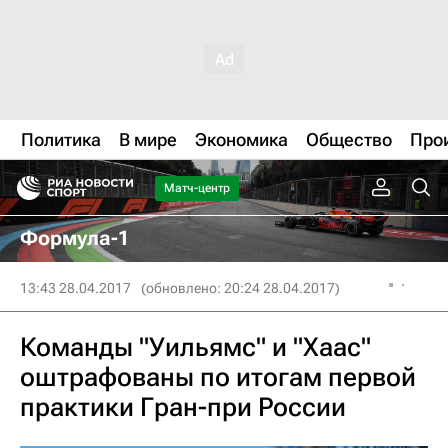
Политика
В мире
Экономика
Общество
Про
Матч-центр
Формула-1
13:43 28.04.2017
(обновлено: 20:24 28.04.2017)
Команды "Уильямс" и "Хаас"
оштрафованы по итогам первой
практики Гран-при России