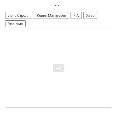
Лэнс Стролл
Кевин Магнуссен
FIA
Хаас
Уильямс