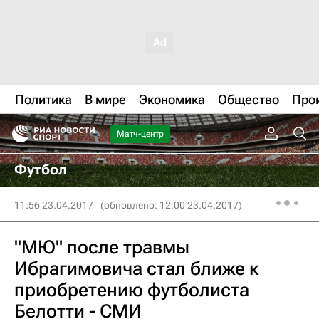
Политика
В мире
Экономика
Общество
Про
Матч-центр
Футбол
11:56 23.04.2017
(обновлено: 12:00 23.04.2017)
"МЮ" после травмы
Ибрагимовича стал ближе к
приобретению футболиста
Белотти - СМИ