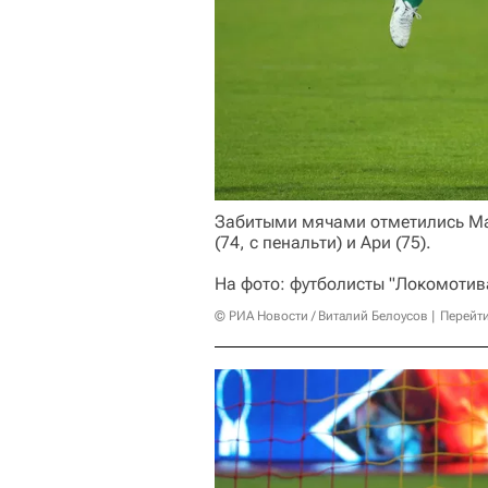
Забитыми мячами отметились Ма
(74, с пенальти) и Ари (75).
На фото: футболисты "Локомотив
© РИА Новости / Виталий Белоусов
Перейт