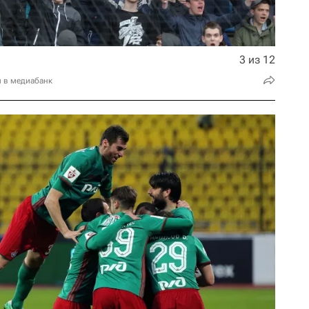
3 из 12
и в медиабанк