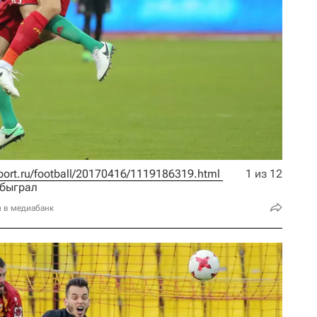
rsport.ru/football/20170416/1119186319.html 
1 из 12
обыграл
и в медиабанк