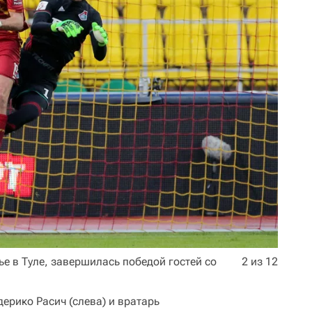
е в Туле, завершилась победой гостей со
2 из 12
ерико Расич (слева) и вратарь