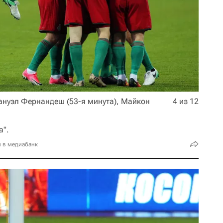
нуэл Фернандеш (53-я минута), Майкон
4 из 12
а".
и в медиабанк