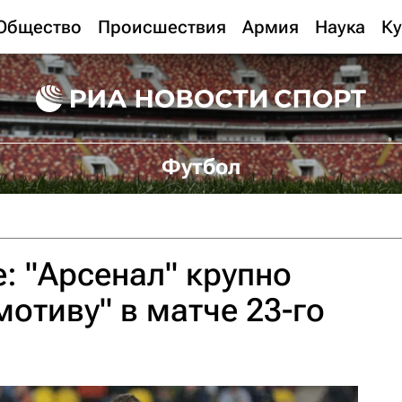
Общество
Происшествия
Армия
Наука
Ку
Футбол
е: "Арсенал" крупно
мотиву" в матче 23-го