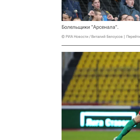
Болельщики "Арсенала".
© РИА Новости / Виталий Белоусов
Перейт