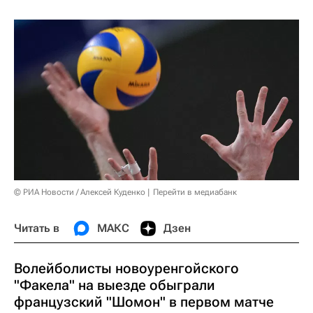
© РИА Новости / Алексей Куденко
Перейти в медиабанк
Читать в
МАКС
Дзен
Волейболисты новоуренгойского
"Факела" на выезде обыграли
французский "Шомон" в первом матче