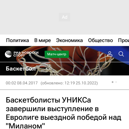
Политика
В мире
Экономика
Общество
Про
Матч-центр
Баскетбол
00:02 08.04.2017
(обновлено: 12:19 25.10.2022)
Баскетболисты УНИКСа
завершили выступление в
Евролиге выездной победой над
"Миланом"