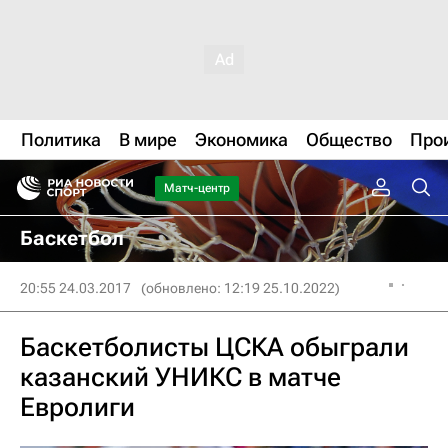
Политика
В мире
Экономика
Общество
Про
Матч-центр
Баскетбол
20:55 24.03.2017
(обновлено: 12:19 25.10.2022)
Баскетболисты ЦСКА обыграли
казанский УНИКС в матче
Евролиги