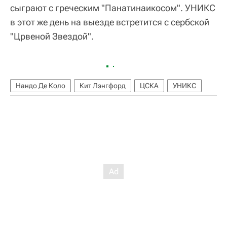
сыграют с греческим "Панатинаикосом". УНИКС
в этот же день на выезде встретится с сербской
"Црвеной Звездой".
Нандо Де Коло
Кит Лэнгфорд
ЦСКА
УНИКС