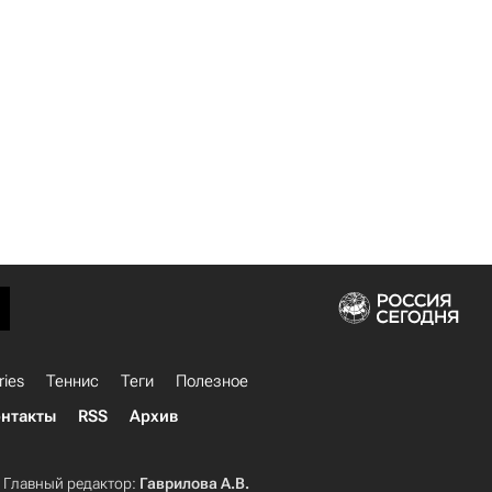
ries
Теннис
Теги
Полезное
нтакты
RSS
Архив
Главный редактор:
Гаврилова А.В.