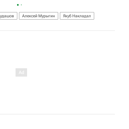
Кудашов
Алексей Мурыгин
Якуб Накладал