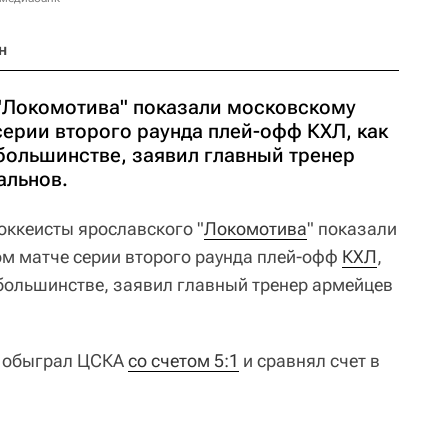
н
"Локомотива" показали московскому
серии второго раунда плей-офф КХЛ, как
 большинстве, заявил главный тренер
альнов.
оккеисты ярославского "
Локомотива
" показали
ом матче серии второго раунда плей-офф
КХЛ
,
 большинстве, заявил главный тренер армейцев
а обыграл ЦСКА
со счетом 5:1
и сравнял счет в