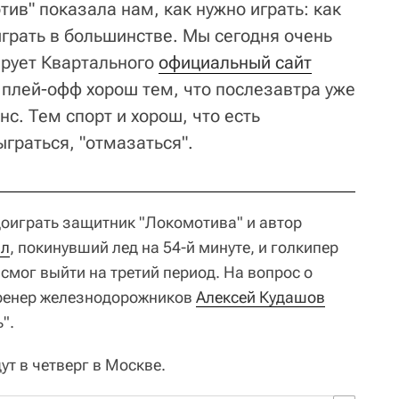
ив" показала нам, как нужно играть: как
играть в большинстве. Мы сегодня очень
ирует Квартального
официальный сайт
 плей-офф хорош тем, что послезавтра уже
нс. Тем спорт и хорош, что есть
граться, "отмазаться".
доиграть защитник "Локомотива" и автор
ал
, покинувший лед на 54-й минуте, и голкипер
 смог выйти на третий период. На вопрос о
тренер железнодорожников
Алексей Кудашов
".
т в четверг в Москве.