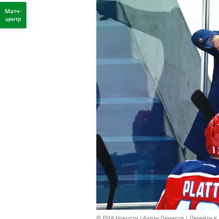
Матч-
центр
© РИА Новости / Антон Денисов
Перейти в