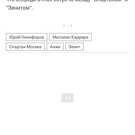
"Зенитом".
Юрий Никифоров
Массимо Каррера
Спартак Москва
Анжи
Зенит