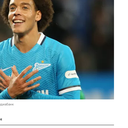
едиабанк
н