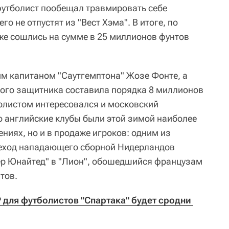
 футболист пообещал травмировать себе
го не отпустят из "Вест Хэма". В итоге, по
е сошлись на сумме в 25 миллионов фунтов
м капитаном "Саутгемптона" Жозе Фонте, а
ого защитника составила порядка 8 миллионов
болистом интересовался и московский
о английские клубы были этой зимой наиболее
ениях, но и в продаже игроков: одним из
реход нападающего сборной Нидерландов
р Юнайтед" в "Лион", обошедшийся французам
тов.
для футболистов "Спартака" будет сродни 