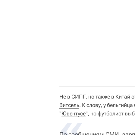
Не в СИПГ, но также в Китай 
Витсель
. К слову, у бельгийц
"
Ювентусе
", но футболист вы
По сообщениям СМИ, зарпл