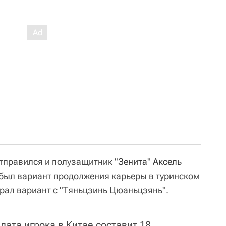
отправился и полузащитник "
Зенита
"
Аксель 
а был вариант продолжения карьеры в туринском
брал вариант с "Тяньцзинь Цюаньцзянь".
ата игрока в Китае составит 18