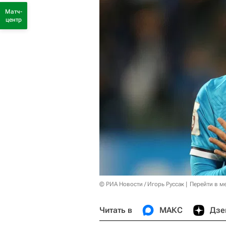
Матч-
центр
© РИА Новости / Игорь Руссак
Перейти в м
Читать в
МАКС
Дзе