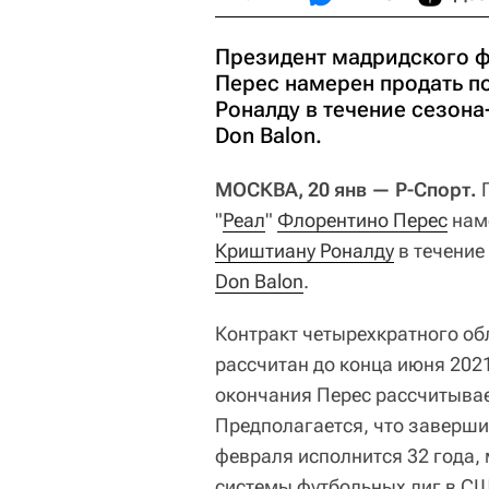
Президент мадридского ф
Перес намерен продать п
Роналду в течение сезона
Don Balon.
МОСКВА, 20 янв — Р-Спорт.
П
"
Реал
"
Флорентино Перес
наме
Криштиану Роналду
в течение
Don Balon
.
Контракт четырехкратного об
рассчитан до конца июня 2021
окончания Перес рассчитывае
Предполагается, что заверши
февраля исполнится 32 года,
системы футбольных лиг в СШ