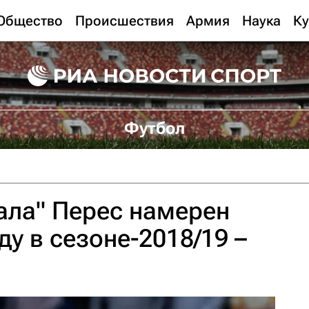
Общество
Происшествия
Армия
Наука
Ку
Футбол
ала" Перес намерен
у в сезоне-2018/19 –