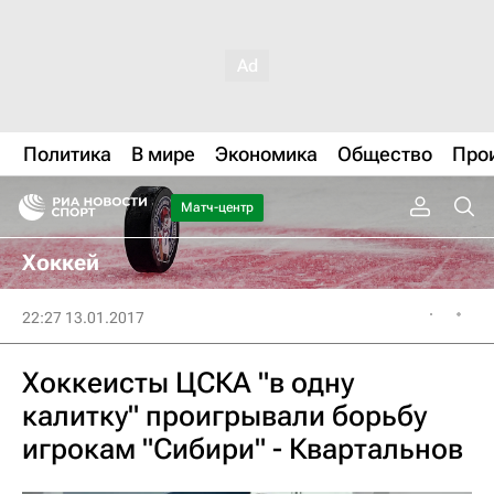
Политика
В мире
Экономика
Общество
Про
Матч-центр
Хоккей
22:27 13.01.2017
Хоккеисты ЦСКА "в одну
калитку" проигрывали борьбу
игрокам "Сибири" - Квартальнов