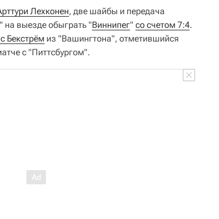
Арттури Лехконен
, две шайбы и передача
" на выезде обыграть "
Виннипег
"
со счетом 7:4
.
с Бекстрём
из "Вашингтона", отметившийся
атче с "Питтсбургом".