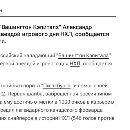
н
"Вашингтон Кэпиталз" Александр
звездой игрового дня НХЛ, сообщается
ги.
ссийский нападающий "
Вашингтон Кэпиталз
"
ервой звездой игрового дня
НХЛ
, сообщается
 шайбы в ворота "
Питтсбурга
" и помог своей
:2
. Первая шайба, заброшенная россиянином
 ему достичь отметки в 1000 очков в карьере в 
передил легендарного канадского форварда
их снайперов в истории НХЛ (546 голов против