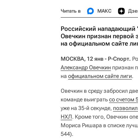
Читать в
МАКС
Дзе
Российский нападающий 
Овечкин признан первой 
на официальном сайте ли
МОСКВА, 12 янв - Р-Спорт.
Ро
Александр Овечкин
признан п
на
официальном сайте лиги
.
Овечкин в среду забросил две
команде выиграть
со счетом 5
уже на 35-й секунде,
позволила
НХЛ
. Кроме того, Овечкин о
Мориса Ришара в списке лучш
544).