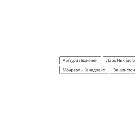
Арттури Лехконен
Ларс Никлас Б
Монреаль Канадиенс
Вашингтон