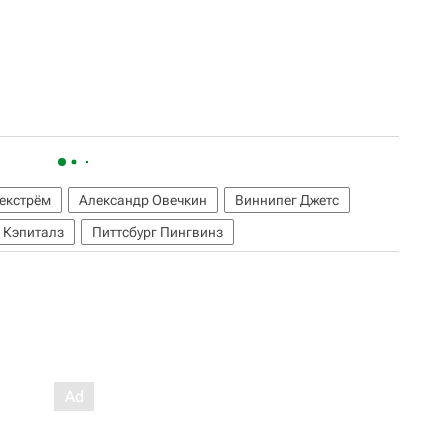
екстрём
Александр Овечкин
Виннипег Джетс
 Кэпиталз
Питтсбург Пингвинз