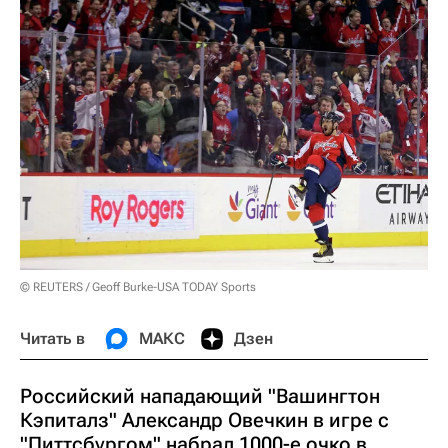
© REUTERS / Geoff Burke-USA TODAY Sports
Читать в
МАКС
Дзен
Российский нападающий "Вашингтон
Кэпиталз" Александр Овечкин в игре с
"Питтсбургом" набрал 1000-е очко в