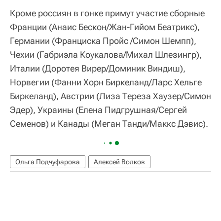
Кроме россиян в гонке примут участие сборные
Франции (Анаис Бескон/Жан-Гийом Беатрикс),
Германии (Франциска Пройс /Симон Шемпп),
Чехии (Габриэла Коукалова/Михал Шлезингр),
Италии (Доротея Вирер/Доминик Виндиш),
Норвегии (Фанни Хорн Биркеланд/Ларс Хельге
Биркеланд), Австрии (Лиза Тереза Хаузер/Симон
Эдер), Украины (Елена Пидгрушная/Сергей
Семенов) и Канады (Меган Танди/Маккс Дэвис).
Ольга Подчуфарова
Алексей Волков