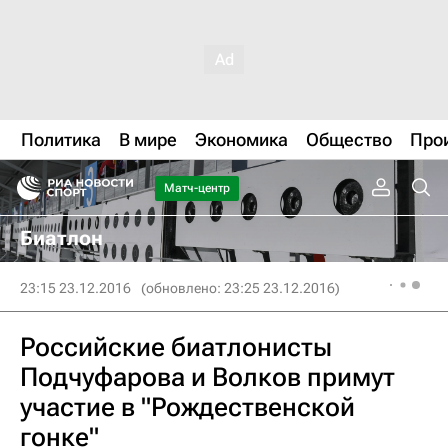
Политика
В мире
Экономика
Общество
Про
Матч-центр
Биатлон
23:15 23.12.2016
(обновлено: 23:25 23.12.2016)
Российские биатлонисты
Подчуфарова и Волков примут
участие в "Рождественской
гонке"