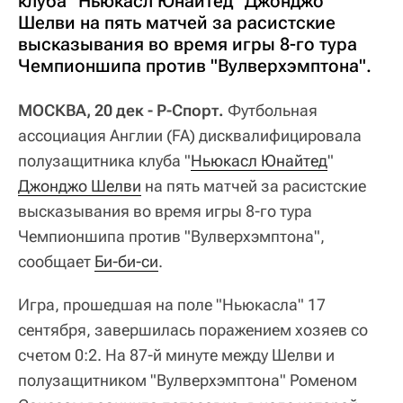
клуба "Ньюкасл Юнайтед" Джонджо
Шелви на пять матчей за расистские
высказывания во время игры 8-го тура
Чемпионшипа против "Вулверхэмптона".
МОСКВА, 20 дек - Р-Спорт.
Футбольная
ассоциация Англии (FA) дисквалифицировала
полузащитника клуба "
Ньюкасл Юнайтед
"
Джонджо Шелви
на пять матчей за расистские
высказывания во время игры 8-го тура
Чемпионшипа против "Вулверхэмптона",
сообщает
Би-би-си
.
Игра, прошедшая на поле "Ньюкасла" 17
сентября, завершилась поражением хозяев со
счетом 0:2. На 87-й минуте между Шелви и
полузащитником "Вулверхэмптона" Роменом