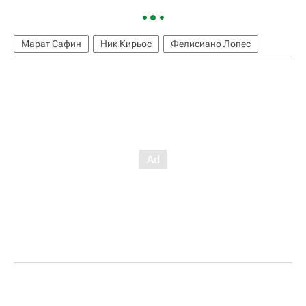
Марат Сафин
Ник Кирьос
Фелисиано Лопес