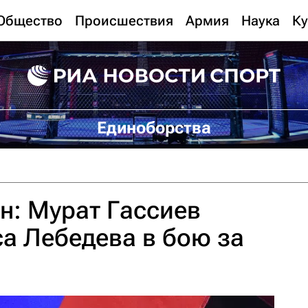
Общество
Происшествия
Армия
Наука
Ку
Единоборства
н: Мурат Гассиев
а Лебедева в бою за