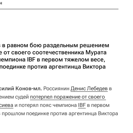
н
в в равном бою раздельным решением
е от своего соотечественника Мурата
чемпиона IBF в первом тяжелом весе,
поединке против аргентинца Виктора
асилий Конов-мл.
Россиянин
Денис Лебедев
в
ением судей
потерпел поражение от своего 
сиева
и потерял пояс чемпиона
IBF
в первом
в прошлом поединке против аргентинца Виктора