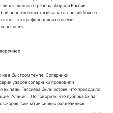
ло лишь главного тренера
сборной России
е бой посетил известный казахстанский боксер
 охотно фотографировался со всеми
тказывался.
увереннее
 не в быстром темпе. Соперники
серии ударов соперники проводили
то выпады Гассиева были острее, что приводило
щие "Алания". Но говорить, что публика была
. Скорее, симпатии сильно разделились.