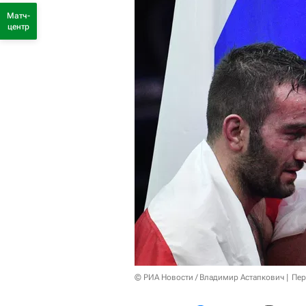
Матч-
центр
© РИА Новости / Владимир Астапкович
Пер