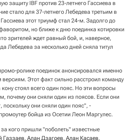
ую защиту IBF против 23-летнего Гассиева в
ние стало для 37-летнего Лебедева третьим в
 Гассиева этот триумф стал 24-м. Задолго до
фаворитом, но ближе к дню поединка котировки
то зрителей ждет равный бой, и, наверное,
да Лебедева за несколько дней сняла титул
 промо-ролике поединок анонсировался именно
м версиям. Этот факт сильно расстроил команду
а кону стоял всего один пояс. Но эти вопросы
, почему они сняли один из поясов. Если они
, поскольку они сняли один пояс", -
ромоутер бойца из Осетии Леон Маргулес.
 за кого пришли "поболеть" известные
й Газзаев
,
Алан Дзагоев
,
Алан Касаев
,