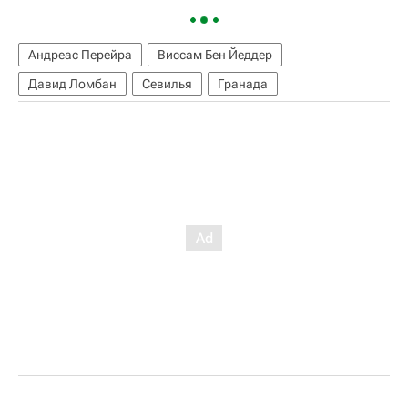
Андреас Перейра
Виссам Бен Йеддер
Давид Ломбан
Севилья
Гранада