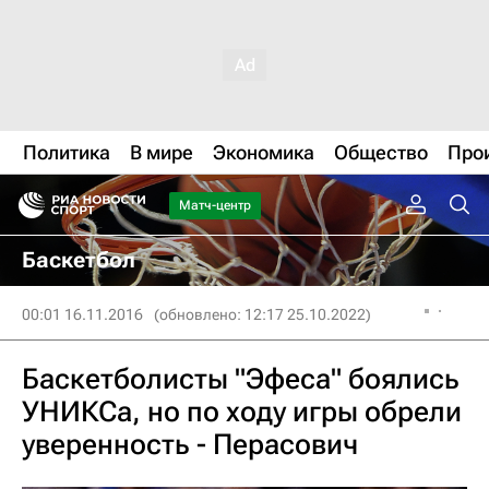
Политика
В мире
Экономика
Общество
Про
Матч-центр
Баскетбол
00:01 16.11.2016
(обновлено: 12:17 25.10.2022)
Баскетболисты "Эфеса" боялись
УНИКСа, но по ходу игры обрели
уверенность - Перасович