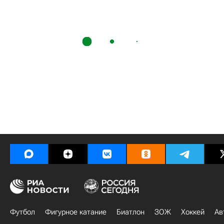
Футбол
Фигурное катание
Биатлон
ЗОЖ
Хоккей
Ав