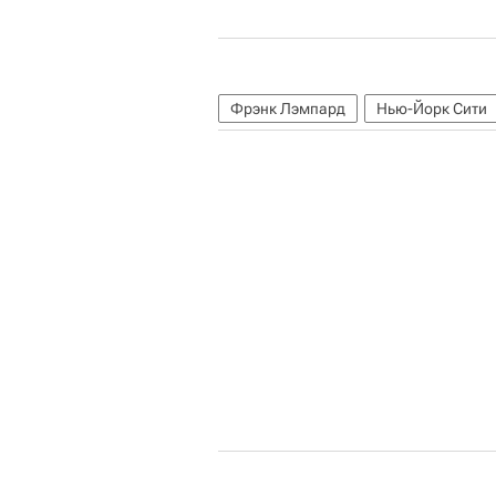
Фрэнк Лэмпард
Нью-Йорк Сити