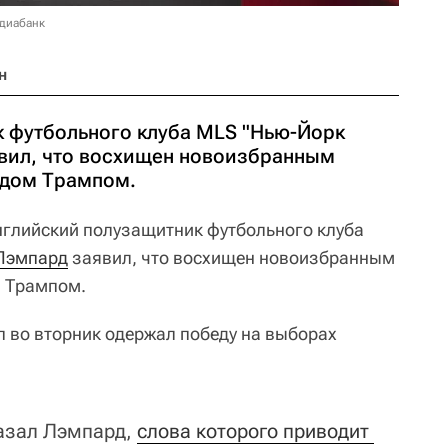
едиабанк
н
 футбольного клуба MLS "Нью-Йорк
вил, что восхищен новоизбранным
дом Трампом.
нглийский полузащитник футбольного клуба
Лэмпард
заявил, что восхищен новоизбранным
 Трампом.
 во вторник одержал победу на выборах
казал Лэмпард,
слова которого приводит 