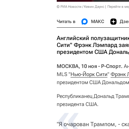
© РИА Новости / Кевин Даунс
Перейти в м
Читать в
МАКС
Дзе
Английский полузащитник
Сити" Фрэнк Лэмпард зая
президентом США Дональ
МОСКВА, 10 ноя - Р-Спорт.
А
MLS "
Нью-Йорк Сити
"
Фрэнк 
президентом США Дональдом
Республиканец Дональд Трамп
президента США.
"Я очарован Трампом, - с