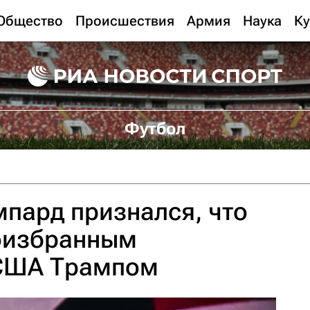
Общество
Происшествия
Армия
Наука
Ку
Футбол
пард признался, что
оизбранным
США Трампом