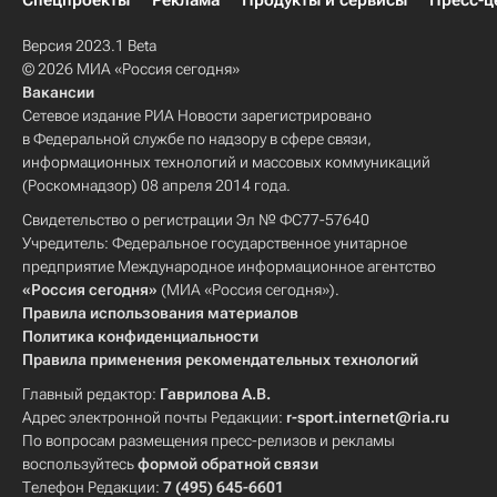
Спецпроекты
Реклама
Продукты и сервисы
Пресс-ц
Версия 2023.1 Beta
© 2026 МИА «Россия сегодня»
Вакансии
Сетевое издание РИА Новости зарегистрировано
в Федеральной службе по надзору в сфере связи,
информационных технологий и массовых коммуникаций
(Роскомнадзор) 08 апреля 2014 года.
Свидетельство о регистрации Эл № ФС77-57640
Учредитель: Федеральное государственное унитарное
предприятие Международное информационное агентство
«Россия сегодня»
(МИА «Россия сегодня»).
Правила использования материалов
Политика конфиденциальности
Правила применения рекомендательных технологий
Главный редактор:
Гаврилова А.В.
Адрес электронной почты Редакции:
r-sport.internet@ria.ru
По вопросам размещения пресс-релизов и рекламы
воспользуйтесь
формой обратной связи
Телефон Редакции:
7 (495) 645-6601