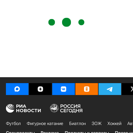
Футбол
Фигурное катание
Биатлон
ЗОЖ
Хоккей
Ав