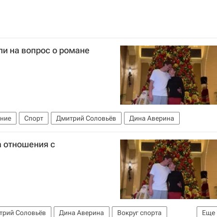
ли на вопрос о романе
ание
Спорт
Дмитрий Соловьёв
Дина Аверина
а отношения с
трий Соловьёв
Дина Аверина
Вокруг спорта
Еще