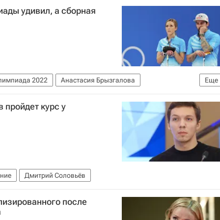
иады удивил, а сборная
лимпиада 2022
Анастасия Брызгалова
Еще
 пройдет курс у
ание
Дмитрий Соловьёв
лизированного после
а