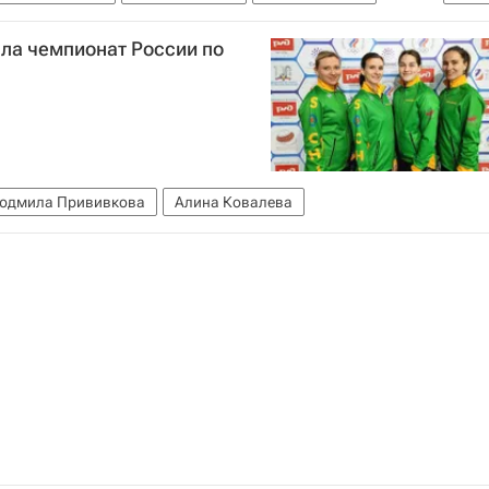
ла чемпионат России по
юдмила Прививкова
Алина Ковалева