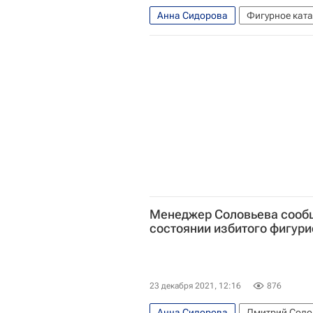
Анна Сидорова
Фигурное кат
Вокруг спорта
Менеджер Соловьева сообщ
состоянии избитого фигури
23 декабря 2021, 12:16
876
Анна Сидорова
Дмитрий Солов