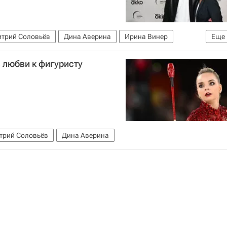
трий Соловьёв
Дина Аверина
Ирина Винер
Еще
 любви к фигуристу
трий Соловьёв
Дина Аверина