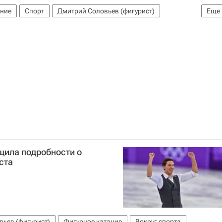
ание
Спорт
Дмитрий Соловьев (фигурист)
Еще
ила подробности о
ста
ьев (фигурист)
Фигурное катание
Вокруг спорта