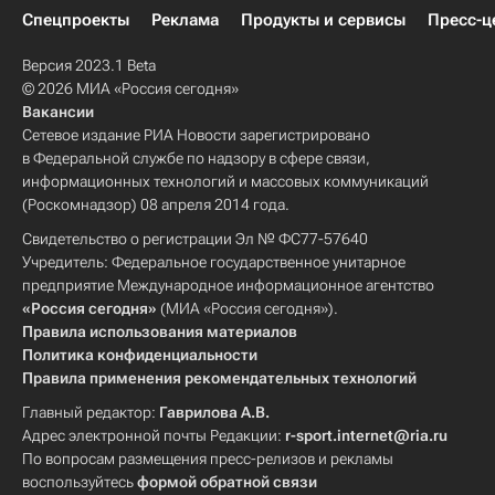
Спецпроекты
Реклама
Продукты и сервисы
Пресс-ц
Версия 2023.1 Beta
© 2026 МИА «Россия сегодня»
Вакансии
Сетевое издание РИА Новости зарегистрировано
в Федеральной службе по надзору в сфере связи,
информационных технологий и массовых коммуникаций
(Роскомнадзор) 08 апреля 2014 года.
Свидетельство о регистрации Эл № ФС77-57640
Учредитель: Федеральное государственное унитарное
предприятие Международное информационное агентство
«Россия сегодня»
(МИА «Россия сегодня»).
Правила использования материалов
Политика конфиденциальности
Правила применения рекомендательных технологий
Главный редактор:
Гаврилова А.В.
Адрес электронной почты Редакции:
r-sport.internet@ria.ru
По вопросам размещения пресс-релизов и рекламы
воспользуйтесь
формой обратной связи