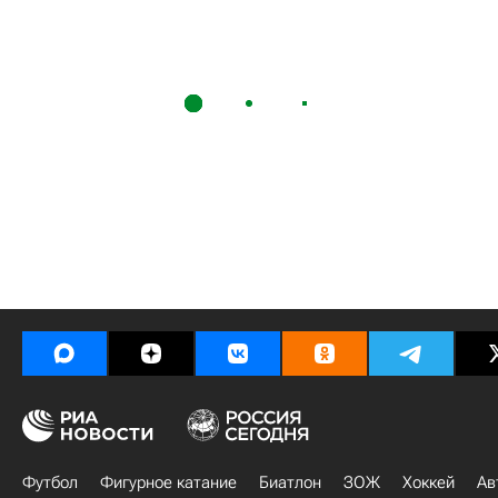
Футбол
Фигурное катание
Биатлон
ЗОЖ
Хоккей
Ав