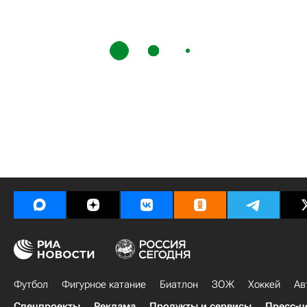
Футбол
Фигурное катание
Биатлон
ЗОЖ
Хоккей
Ав
Спецпроекты
Реклама
Продукты и сервисы
Пресс-ц