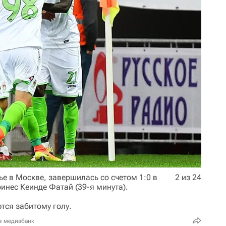
е в Москве, завершилась со счетом 1:0 в
2 из 24
ринес Кеинде Фатай (39-я минута).
тся забитому голу.
в медиабанк