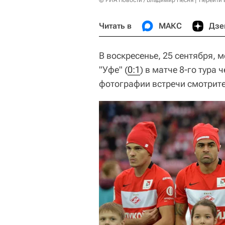
© РИА Новости / Владимир Песня
Перейти 
Читать в
МАКС
Дзе
В воскресенье, 25 сентября, 
"Уфе" (
0:1
) в матче 8-го тура
фотографии встречи смотрите