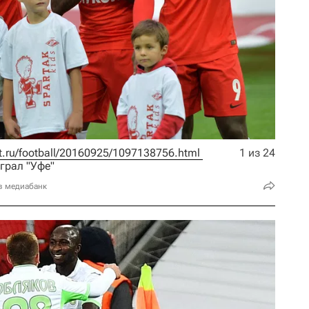
ort.ru/football/20160925/1097138756.html 
1 из 24
играл "Уфе"
в медиабанк