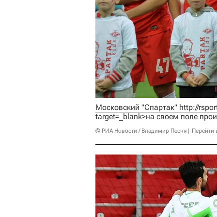
Московский "Спартак" 
http://rsp
target=_blank>на своем поле про
© РИА Новости / Владимир Песня
Перейти 