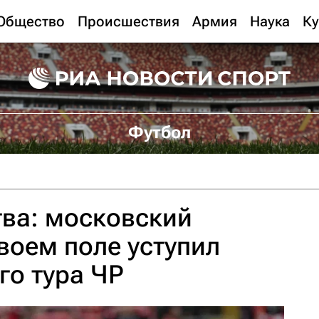
Общество
Происшествия
Армия
Наука
Ку
Футбол
ва: московский
своем поле уступил
-го тура ЧР