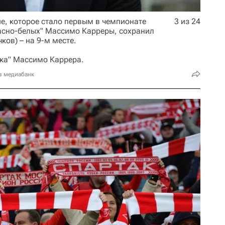
е, которое стало первым в чемпионате
3 из 24
расно-белых" Массимо Карреры, сохранил
чков) – на 9-м месте.
ака" Массимо Каррера.
в медиабанк