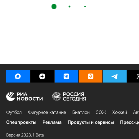
Футбол
Фигурное катание
Биатлон
ЗОЖ
Хоккей
Ав
Спецпроекты
Реклама
Продукты и сервисы
Пресс-ц
Версия 2023.1 Beta