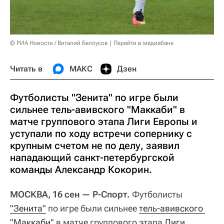
© РИА Новости / Виталий Белоусов
Перейти в медиабанк
Читать в
МАКС
Дзен
Футболисты "Зенита" по игре были
сильнее тель-авивского "Маккаби" в
матче группового этапа Лиги Европы и
уступали по ходу встречи сопернику с
крупным счетом не по делу, заявил
нападающий санкт-петербургской
команды Александр Кокорин.
МОСКВА, 16 сен — Р-Спорт.
Футболисты
"Зенита"
по игре были сильнее
тель-авивского 
"Маккаби"
в матче группового этапа
Лиги 