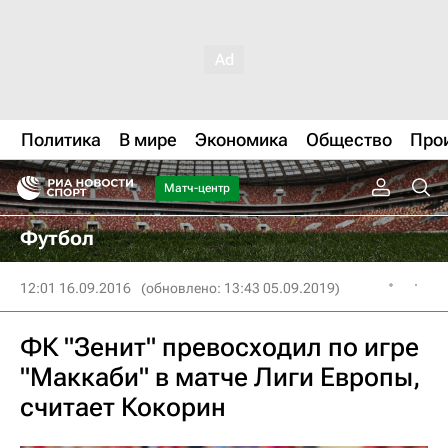
Политика
В мире
Экономика
Общество
Про
Матч-центр
Футбол
12:01 16.09.2016
(обновлено: 13:43 05.09.2019)
ФК "Зенит" превосходил по игре
"Маккаби" в матче Лиги Европы,
считает Кокорин