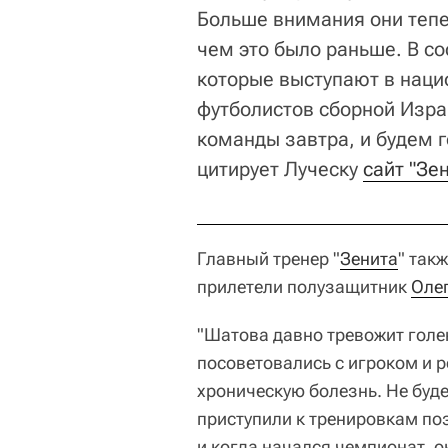
Больше внимания они теп
чем это было раньше. В со
которые выступают в наци
футболистов сборной Изра
команды завтра, и будем го
цитирует Луческу
сайт "Зе
Главный тренер "
Зенита
" так
прилетели полузащитник
Оле
"Шатова давно тревожит голе
посоветовались с игроком и р
хроническую болезнь. Не буд
приступили к тренировкам по
и когда начался чемпионат, о