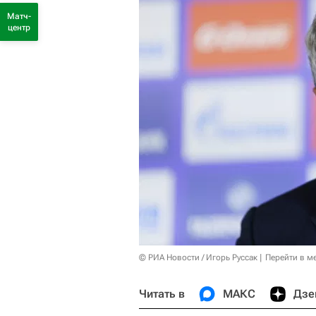
Матч-
центр
© РИА Новости / Игорь Руссак
Перейти в м
Читать в
МАКС
Дзе