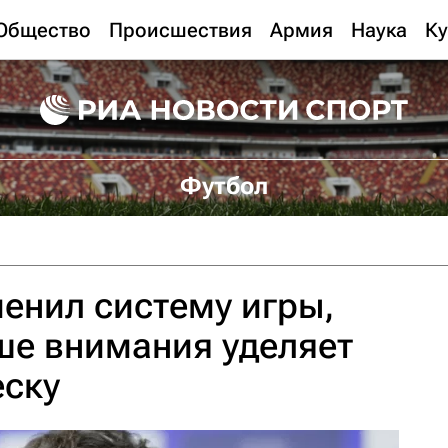
Общество
Происшествия
Армия
Наука
Ку
Футбол
енил систему игры,
ше внимания уделяет
еску