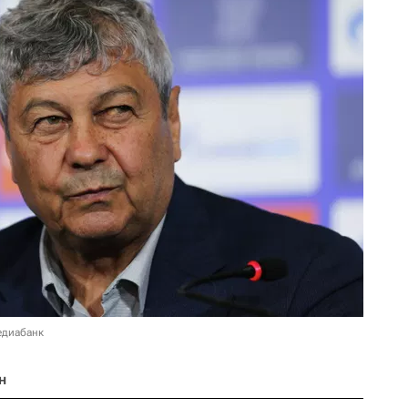
едиабанк
н