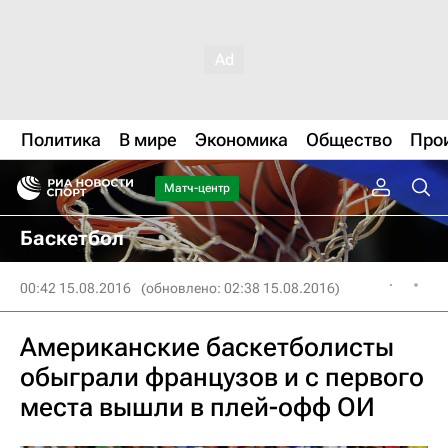
Политика
В мире
Экономика
Общество
Про
Матч-центр
Баскетбол
00:42 15.08.2016
(обновлено: 02:38 15.08.2016)
Американские баскетболисты
обыграли французов и с первого
места вышли в плей-офф ОИ