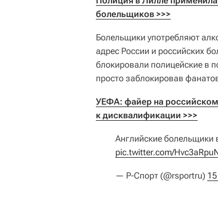
Полиция в Лилле применила 
болельщиков >>>
Болельщики употребляют алк
адрес России и российских бо
блокировали полицейские в п
просто заблокировав фанатов
УЕФА: файер на российском 
к дисквалификации >>>
Английские болельщики 
pic.twitter.com/Hvc3aRpu
— Р-Спорт (@rsportru)
15