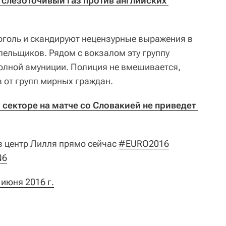
слезоточивый газ против английских 
оголь и скандируют нецензурные выражения в
лельщиков. Рядом с вокзалом эту группу
олной амуниции. Полиция не вмешивается,
 от групп мирных граждан.
секторе на матче со Словакией не приведет 
в центр Лилля прямо сейчас
#EURO2016
N6
 июня 2016 г.