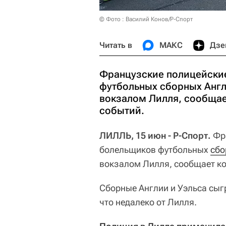
© Фото : Василий Конов/Р-Спорт
Читать в
МАКС
Дзе
Французские полицейски
футбольных сборных Англ
вокзалом Лилля, сообщае
событий.
ЛИЛЛЬ, 15 июн - Р-Спорт.
Фра
болельщиков футбольных
сбо
вокзалом Лилля, сообщает ко
Сборные Англии и Уэльса сыг
что недалеко от Лилля.