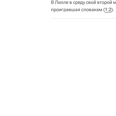
В Лилле в среду свой второй 
проигравшая словакам (
1:2
).