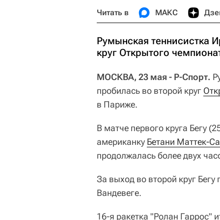
Читать в
МАКС
Дзе
Румынская теннисистка И
круг Открытого чемпиона
МОСКВА, 23 мая - Р-Спорт.
Р
пробилась во второй круг
Отк
в Париже.
В матче первого круга Бегу (2
американку
Бетани Маттек-С
продолжалась более двух час
За выход во второй круг Бегу
Вандевеге.
16-я ракетка "Ролан Гаррос"