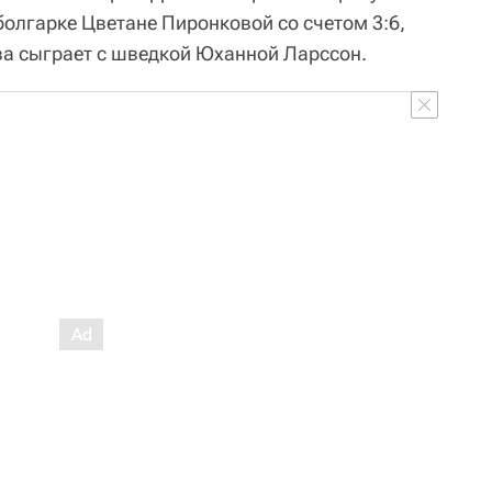
 болгарке Цветане Пиронковой со счетом 3:6,
ова сыграет с шведкой Юханной Ларссон.