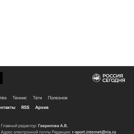
ries
Теннис
Теги
Полезное
нтакты
RSS
Архив
Главный редактор:
Гаврилова А.В.
Адрес электронной почты Редакции:
r-sport.internet@ria.ru