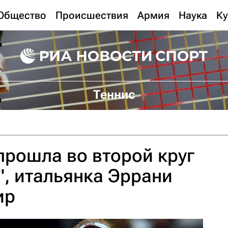
Общество
Происшествия
Армия
Наука
Ку
Теннис
прошла во второй круг
", итальянка Эррани
ир