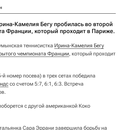
н
рина-Камелия Бегу пробилась во второй
та Франции, который проходит в Париже.
умынская теннисистка
Ирина-Камелия Бегу
рытого чемпионата Франции
, который проходит
5-й номер посева) в трех сетах победила
андс
со счетом 5:7, 6:1, 6:3. Встреча
ов.
 поборется с другой американкой Коко
 итальянка Сара Эррани завершила борьбу на