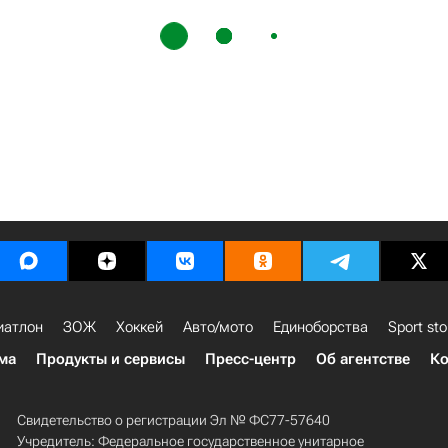
иатлон
ЗОЖ
Хоккей
Авто/мото
Единоборства
Sport sto
ма
Продукты и сервисы
Пресс-центр
Об агентстве
Ко
Свидетельство о регистрации Эл № ФС77-57640
Учредитель: Федеральное государственное унитарное