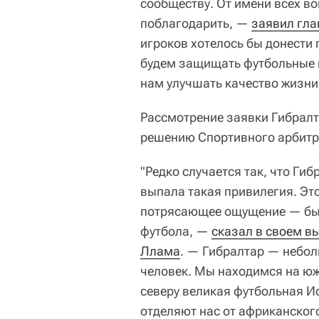
сообществу. От имени всех в
поблагодарить, —
заявил гла
игроков хотелось бы донести 
будем защищать футбольные ц
нам улучшать качество жизни 
Рассмотрение заявки Гибралт
решению Спортивного арбитра
"Редко случается так, что Ги
выпала такая привилегия. Это 
потрясающее ощущение — быт
футбола, —
сказал в своем в
Ллама
. — Гибралтар — небол
человек. Мы находимся на юж
северу великая футбольная И
отделяют нас от африканског