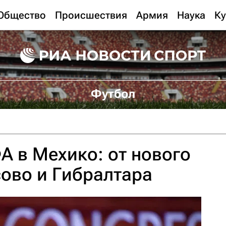
Общество
Происшествия
Армия
Наука
Ку
Футбол
 в Мехико: от нового
сово и Гибралтара