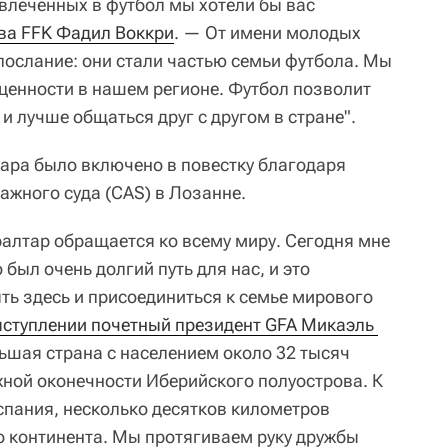
овлеченных в футбол мы хотели бы вас
ва FFK Фадил Воккри
. — От имени молодых
послание: они стали частью семьи футбола. Мы
енности в нашем регионе. Футбол позволит
и лучше общаться друг с другом в стране".
ара было включено в повестку благодаря
жного суда (CAS) в Лозанне.
бралтар обращается ко всему миру. Сегодня мне
был очень долгий путь для нас, и это
ь здесь и присоединиться к семье мирового
ыступлении почетный президент GFA Микаэль 
ьшая страна с населением около 32 тысяч
ной оконечности Иберийского полуострова. К
спания, несколько десятков километров
о континента. Мы протягиваем руку дружбы