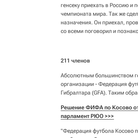
генсеку приехать в Россию и 
чемпионата мира. Так же сде
назначения. Он приехал, про
со всеми поговорил и познак
211 членов
Абсолютным большинством го
организации - Федерация фут
Гибралтара (GFA). Таким обр
Решение ФИФА по Косово от
парламент РЮО >>>
"Федерация футбола Косово 