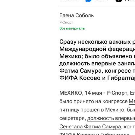
Елена Соболь
Р-Спорт
Все материалы
Сразу несколько важных 
Международной федерации
Мехико; было объявлено 
должность впервые занял
Фатма Самура, конгресс т
ФИФА Косово и Гибралта
МЕХИКО, 14 мая - Р-Спорт, Е
было принято на конгрессе
Ме
пятницу прошел в Мехико; бы
секретаря,
должность впервые
Сенегала Фатма Самура
, кон
ФИФА Косово
и Гибралтара
.