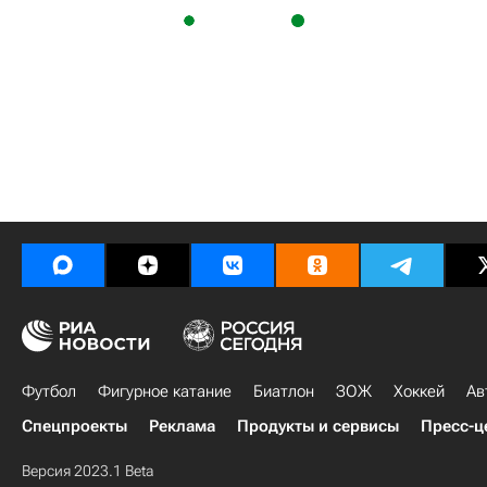
Футбол
Фигурное катание
Биатлон
ЗОЖ
Хоккей
Ав
Спецпроекты
Реклама
Продукты и сервисы
Пресс-ц
Версия 2023.1 Beta