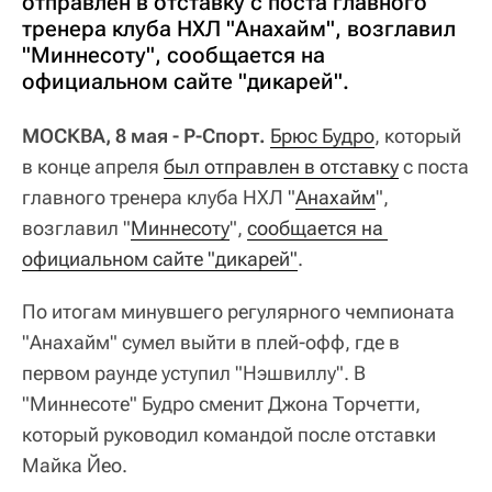
отправлен в отставку с поста главного
тренера клуба НХЛ "Анахайм", возглавил
"Миннесоту", сообщается на
официальном сайте "дикарей".
МОСКВА, 8 мая - Р-Спорт.
Брюс Будро
, который
в конце апреля
был отправлен в отставку
с поста
главного тренера клуба НХЛ "
Анахайм
",
возглавил "
Миннесоту
",
сообщается на 
официальном сайте "дикарей"
.
По итогам минувшего регулярного чемпионата
"Анахайм" сумел выйти в плей-офф, где в
первом раунде уступил "Нэшвиллу". В
"Миннесоте" Будро сменит Джона Торчетти,
который руководил командой после отставки
Майка Йео.